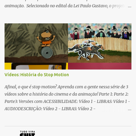
animação. Selecionado no edital da Lei Paulo Gustavo, o projeto
oferece todas as atividades gratuitas em 2024. As inscrições para
cursos e workshops são feitas online, por meio de formulário
disponível na página de inscrições. Os selecionados recebem a
confirmação por e-mail ou celular. As vagas são limitadas. O
projeto também traz atividades de oficinas livres para a prática da
animação, que acontecem nos dias de funcionamento do Centro e
não precisam de inscrição. Horário de Circulação livre: quarta à
sexta, das 15 às 18h sábado, das 9 às 12h
Vídeos: História do Stop Motion
Afinal, o que é stop motion? Aprenda com a gente nessa série de 3
vídeos sobre a história do cinema e da animação! Parte 1: Parte 2:
Parte3: Versões com ACESSIBILIDADE: Vídeo 1 - LIBRAS: Vídeo 1 -
AUDIODESCRIÇÃO: Vídeo 2 - LIBRAS: Vídeo 2 -
AUDIODESCRIÇÃO: Vídeo 3 - LIBRAS: Vídeo 3 -
AUDIODESCRIÇÃO: