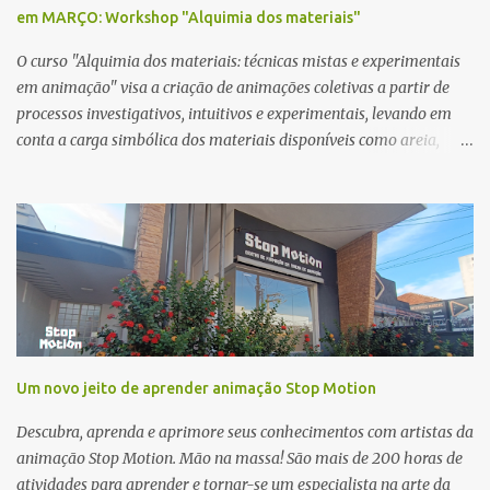
em MARÇO: Workshop "Alquimia dos materiais"
O curso "Alquimia dos materiais: técnicas mistas e experimentais
em animação" visa a criação de animações coletivas a partir de
processos investigativos, intuitivos e experimentais, levando em
conta a carga simbólica dos materiais disponíveis como areia,
pintura a óleo no vidro, carvão e aquarela. INSCRIÇÕES
ENCERRADAS Você vai aprender: Introdução às etapas do
processo criativo experimental. Familiarização com software,
técnicas e fluxo de trabalho. Direcionamentos para a montagem.
"A atividade é prática e passa pelas etapas do processo criativo
experimental para criar vídeos animados" Camila Kater Camila
Kater é diretora, roteirista e animadora de São Paulo. Dirigiu,
roteirizou e animou o curta documentário animado CARNE (2019),
uma co-produção Brasil-Espanha, disponível na plataforma The
Um novo jeito de aprender animação Stop Motion
New York Times Op-Docs e selecionado em mais de 250 festivais.
É mestre em Animação pelo RE:ANIMA Mestrado Conjunto
Descubra, aprenda e aprimore seus conhecimentos com artistas da
Erasmus Mundus (EMJMD) concluído em três países europeus
animação Stop Motion. Mão na massa! São mais de 200 horas de
(Bél...
atividades para aprender e tornar-se um especialista na arte da