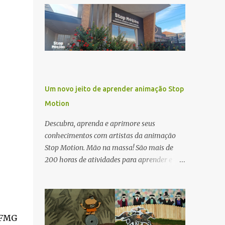
areia, pintura a óleo no vidro, carvão e
aquarela. INSCRIÇÕES ENCERRADAS Você
vai aprender: Introdução às etapas do
processo criativo experimental.
Familiarização com software, técnicas e
fluxo de trabalho. Direcionamentos para a
montagem. "A atividade é prática e passa
Um novo jeito de aprender animação Stop
pelas etapas do processo criativo
Motion
experimental para criar vídeos animados"
Camila Kater Camila Kater é diretora,
Descubra, aprenda e aprimore seus
roteirista e animadora de São Paulo. Dirigiu,
conhecimentos com artistas da animação
roteirizou e animou o curta documentário
Stop Motion. Mão na massa! São mais de
animado CARNE (2019), uma co-produção
200 horas de atividades para aprender e
Brasil-Espanha, disponível na plataforma
tornar-se um especialista na arte da
The New York Times Op-Docs e selecionado
animação. Selecionado no edital da Lei
em mais de 250 festivais. É mestre em
Paulo Gustavo, o projeto oferece todas as
Animação pelo RE:ANIMA Mestrado
atividades gratuitas em 2024. As inscrições
Conjunto Erasmus Mundus (EMJMD)
UFMG
para cursos e workshops são feitas online,