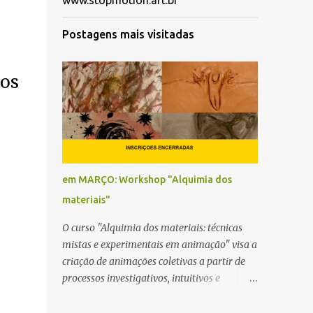
www.stopmotion.art.br
Postagens mais visitadas
ãos
em MARÇO: Workshop "Alquimia dos
materiais"
O curso "Alquimia dos materiais: técnicas
mistas e experimentais em animação" visa a
criação de animações coletivas a partir de
processos investigativos, intuitivos e
experimentais, levando em conta a carga
simbólica dos materiais disponíveis como