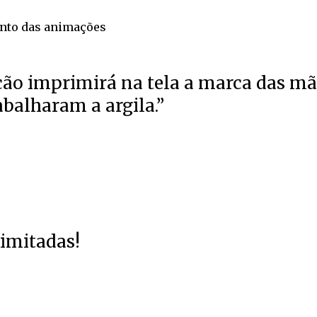
nto das animações
ção imprimirá na tela a marca das m
abalharam a argila.”
limitadas!