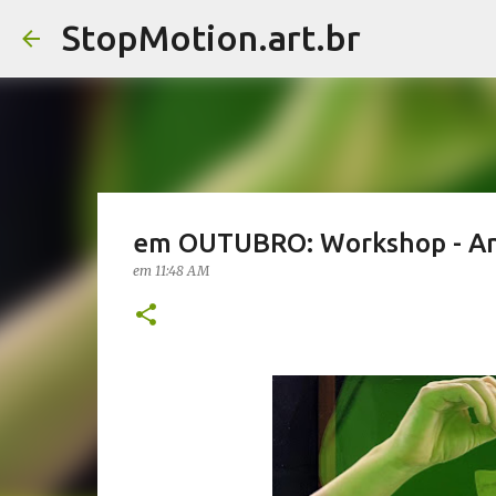
StopMotion.art.br
em OUTUBRO: Workshop - An
em
11:48 AM