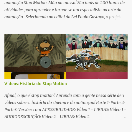
Erasmus Mundus (EMJMD) concluído em três países europeus
animação Stop Motion. Mão na massa! São mais de 200 horas de
(Bél...
atividades para aprender e tornar-se um especialista na arte da
animação. Selecionado no edital da Lei Paulo Gustavo, o projeto
oferece todas as atividades gratuitas em 2024. As inscrições para
cursos e workshops são feitas online, por meio de formulário
disponível na página de inscrições. Os selecionados recebem a
confirmação por e-mail ou celular. As vagas são limitadas. O
projeto também traz atividades de oficinas livres para a prática da
animação, que acontecem nos dias de funcionamento do Centro e
não precisam de inscrição. Horário de Circulação livre: quarta à
sexta, das 15 às 18h sábado, das 9 às 12h
Vídeos: História do Stop Motion
Afinal, o que é stop motion? Aprenda com a gente nessa série de 3
vídeos sobre a história do cinema e da animação! Parte 1: Parte 2:
Parte3: Versões com ACESSIBILIDADE: Vídeo 1 - LIBRAS: Vídeo 1 -
AUDIODESCRIÇÃO: Vídeo 2 - LIBRAS: Vídeo 2 -
AUDIODESCRIÇÃO: Vídeo 3 - LIBRAS: Vídeo 3 -
AUDIODESCRIÇÃO: