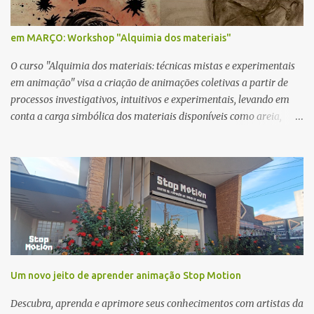
em MARÇO: Workshop "Alquimia dos materiais"
O curso "Alquimia dos materiais: técnicas mistas e experimentais
em animação" visa a criação de animações coletivas a partir de
processos investigativos, intuitivos e experimentais, levando em
conta a carga simbólica dos materiais disponíveis como areia,
pintura a óleo no vidro, carvão e aquarela. INSCRIÇÕES
ENCERRADAS Você vai aprender: Introdução às etapas do
processo criativo experimental. Familiarização com software,
técnicas e fluxo de trabalho. Direcionamentos para a montagem.
"A atividade é prática e passa pelas etapas do processo criativo
experimental para criar vídeos animados" Camila Kater Camila
Kater é diretora, roteirista e animadora de São Paulo. Dirigiu,
roteirizou e animou o curta documentário animado CARNE (2019),
uma co-produção Brasil-Espanha, disponível na plataforma The
Um novo jeito de aprender animação Stop Motion
New York Times Op-Docs e selecionado em mais de 250 festivais.
É mestre em Animação pelo RE:ANIMA Mestrado Conjunto
Descubra, aprenda e aprimore seus conhecimentos com artistas da